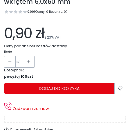
wkrętem 6,0x60 mm
0.00
(Oceny: 0 Recenzje: 0)
0,90 zł
z
23%
VAT
Ceny podane bez kosztów dostawy.
Ilość
szt.
Dostępność:
powyżej 100szt
DODAJ DO KOSZYKA
Zadzwoń i zamów
Czas wysyłki:
24 godziny