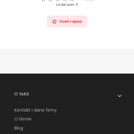
Liczba ocen: 0
Oceń i opisz
Linki w stopce
O NAS
Kontakt i dane firmy
O firmie
Blog